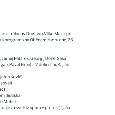
ov in članov Društva »Vilko Mazi« pri
ega programa na Občnem zboru dne, 26.
, Jernej Petaros, Georgij Done, Saša
gan, Pavel Hren) – V dolini tihi, Kaj mi
jetan Kovič)
osovel)
ec)
om (ljudska)
ro Matič)
ranje za svet: Iz upora v pretok (Tjaša