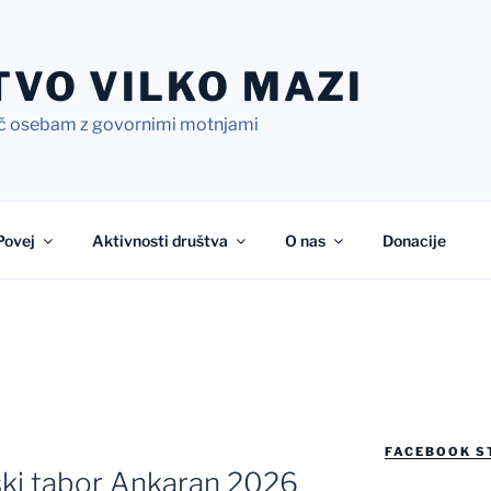
VO VILKO MAZI
č osebam z govornimi motnjami
Povej
Aktivnosti društva
O nas
Donacije
FACEBOOK S
ski tabor Ankaran 2026