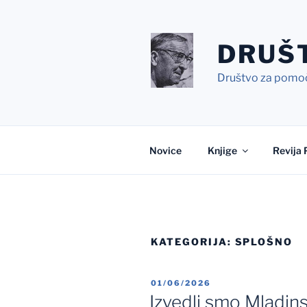
Skoči
na
vsebino
DRUŠT
Društvo za pomo
Novice
Knjige
Revija 
KATEGORIJA:
SPLOŠNO
OBJAVLJENO
01/06/2026
DNE
Izvedli smo Mladin