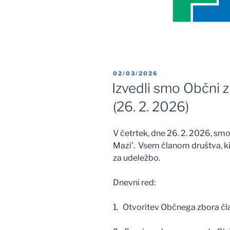
OBJAVLJENO
02/03/2026
DNE
Izvedli smo Občni 
(26. 2. 2026)
V četrtek, dne 26. 2. 2026, smo
Mazi’. Vsem članom društva, ki
za udeležbo.
Dnevni red:
1. Otvoritev Občnega zbora č