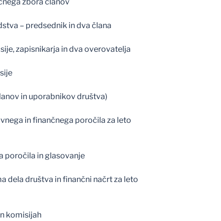
čnega zbora članov
stva – predsednik in dva člana
sije, zapisnikarja in dva overovatelja
sije
lanov in uporabnikov društva)
nega in finančnega poročila za leto
a poročila in glasovanje
 dela društva in finančni načrt za leto
in komisijah