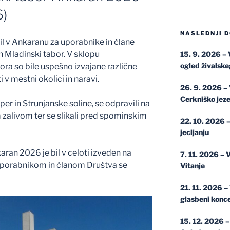
6)
NASLEDNJI D
il v Ankaranu za uporabnike in člane
n Mladinski tabor. V sklopu
15. 9. 2026 – 
ogled živalske
a so bile uspešno izvajane različne
 v mestni okolici in naravi.
26. 9. 2026 – 
Cerkniško jez
r in Strunjanske soline, se odpravili na
 zalivom ter se slikali pred spominskim
22. 10. 2026 
jecljanju
ran 2026 je bil v celoti izveden na
7. 11. 2026 – 
uporabnikom in članom Društva se
Vitanje
21. 11. 2026 –
glasbeni konce
15. 12. 2026 –