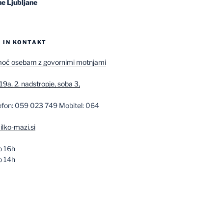
e Ljubljane
 IN KONTAKT
moč osebam z govornimi motnjami
19a, 2. nadstropje, soba 3,
lefon: 059 023 749 Mobitel: 064
ilko-mazi.si
o 16h
o 14h