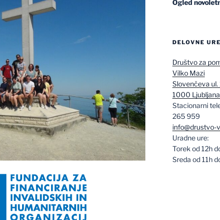
Ogled novoletn
DELOVNE URE
Društvo za po
Vilko Mazi
Slovenčeva ul. 
1000 Ljubljana
Stacionarni te
265 959
info@drustvo-v
Uradne ure:
Torek od 12h d
Sreda od 11h d