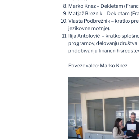
Marko Knez – Dekletam (Franc
Matjaž Breznik – Dekletam (Fr
Vlasta Podbrežnik – kratko p
jezikovne motnje).
Ilija Antolović – kratko splošn
programov, delovanju društva
pridobivanju finančnih sredst
Povezovalec: Marko Knez