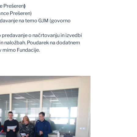
e Prešeren
)
ance Prešeren)
redavanje na temo GJM (govorno
o predavanje o načrtovanju in izvedbi
 in naložbah. Poudarek na dodatnem
ev mimo Fundacije.