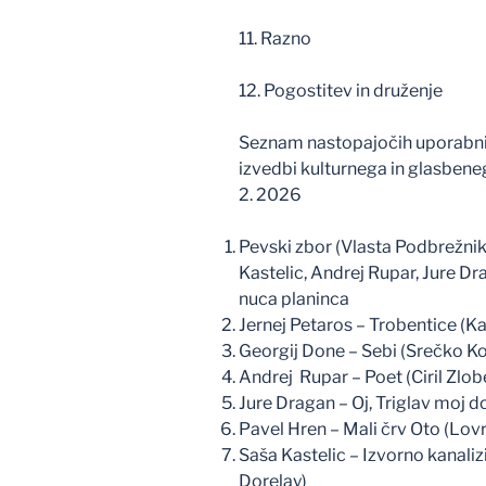
11. Razno
12. Pogostitev in druženje
Seznam nastopajočih uporabnik
izvedbi kulturnega in glasben
2. 2026
Pevski zbor (Vlasta Podbrežnik
Kastelic, Andrej Rupar, Jure Dra
nuca planinca
Jernej Petaros – Trobentice (Ka
Georgij Done – Sebi (Srečko K
Andrej Rupar – Poet (Ciril Zlob
Jure Dragan – Oj, Triglav moj d
Pavel Hren – Mali črv Oto (Lov
Saša Kastelic – Izvorno kanalizi
Dorelay)