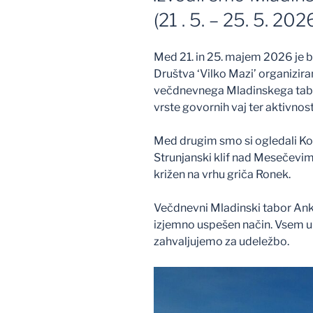
(21 . 5. – 25. 5. 202
Med 21. in 25. majem 2026 je b
Društva ‘Vilko Mazi’ organizira
večdnevnega Mladinskega tabor
vrste govornih vaj ter aktivnosti
Med drugim smo si ogledali Kope
Strunjanski klif nad Mesečevim
križen na vrhu griča Ronek.
Večdnevni Mladinski tabor Anka
izjemno uspešen način. Vsem 
zahvaljujemo za udeležbo.